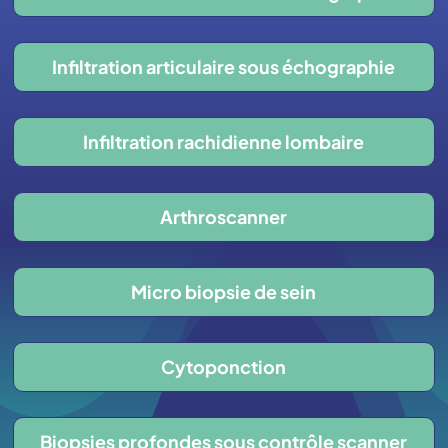
Infiltration articulaire sous échographie
Infiltration rachidienne lombaire
Arthroscanner
Micro biopsie de sein
Cytoponction
Biopsies profondes sous contrôle scanner