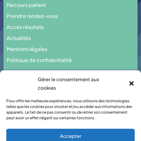
Parcours patient
Prendre rendez-vous
Accès résultats
Actualités
Mentions légales
Politique de confidentialité
Gérer le consentement aux
cookies
Imaginé & réalisé par
Pour offrir les meilleures expériences, nous utilisons des technologies
Peal Medical
by
Peal Solutions
telles que les cookies pour stocker et/ou accéder aux informations des
appareils. Le fait de ne pas consentir ou de retirer son consentement
peut avoir un effet négatif sur certaines fonctions.
Accepter