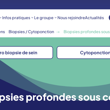
Infos pratiques
Le groupe
Nous rejoindre
Actualités
ens
Biopsies / Cytoponction
Biopsies profondes sous
$
ro biopsie de sein
Cytoponctio
psies profondes sous c