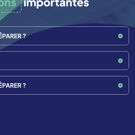
ons
importantes
ÉPARER ?
ÉPARER ?