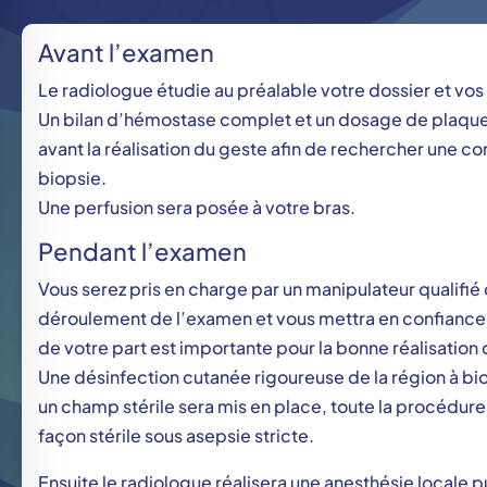
Avant l’examen
Le radiologue étudie au préalable votre dossier et vo
Un bilan d’hémostase complet et un dosage de plaquet
avant la réalisation du geste afin de rechercher une co
biopsie.
Une perfusion sera posée à votre bras.
Pendant l’examen
Vous serez pris en charge par un manipulateur qualifié 
déroulement de l’examen et vous mettra en confiance
de votre part est importante pour la bonne réalisation 
Une désinfection cutanée rigoureuse de la région à bio
un champ stérile sera mis en place, toute la procédure
façon stérile sous asepsie stricte.
Ensuite le radiologue réalisera une anesthésie locale pu