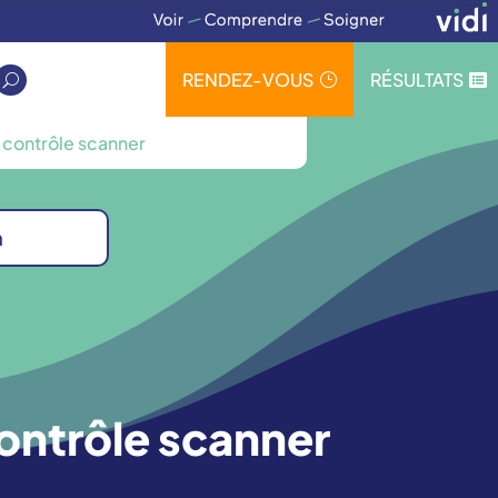
RENDEZ-VOUS
RÉSULTATS
}

U
 contrôle scanner
n
ontrôle scanner