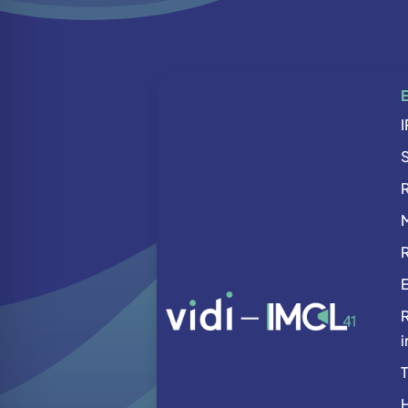
R
R
R
i
H