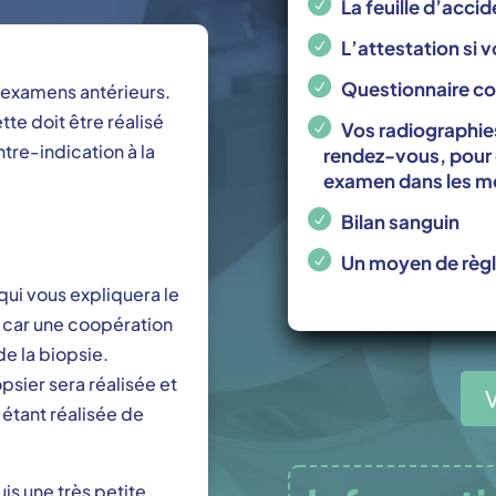
La feuille d’accid
L’attestation si 
Questionnaire co
s examens antérieurs.
te doit être réalisé
Vos radiographie
ntre-indication à la
rendez-vous, pour q
examen dans les me
Bilan sanguin
Un moyen de règ
qui vous expliquera le
 car une coopération
de la biopsie.
psier sera réalisée et
 étant réalisée de
is une très petite