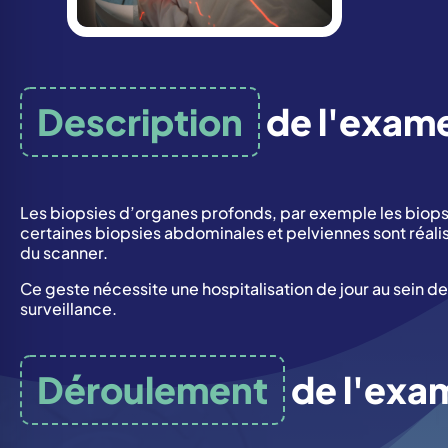
Description
de l'exam
Les biopsies d’organes profonds, par exemple les biops
certaines biopsies abdominales et pelviennes sont réal
du scanner.
Ce geste nécessite une hospitalisation de jour au sein de
surveillance.
Déroulement
de l'exa