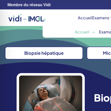
Membre du réseau Vidi
Accueil
Examens
Accueil
Exam
$
Biopsie hépatique
Mic
Bio