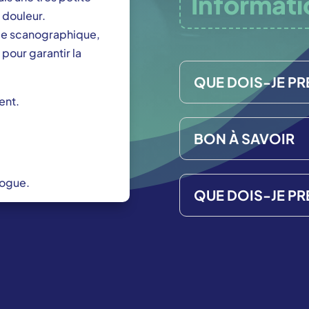
Informati
 douleur.
ôle scanographique,
 pour garantir la
QUE DOIS-JE PR
ent.
BON À SAVOIR
logue.
QUE DOIS-JE PR