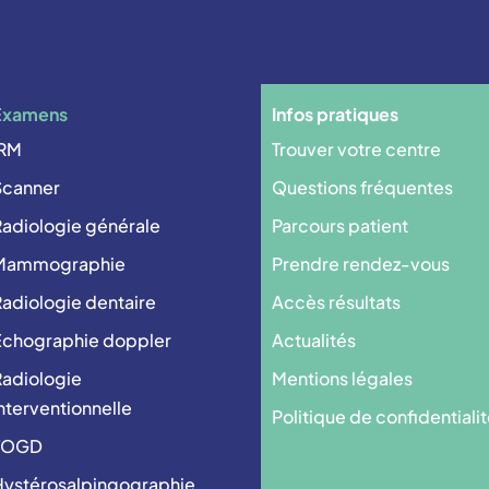
Examens
Infos pratiques
IRM
Trouver votre centre
Scanner
Questions fréquentes
adiologie générale
Parcours patient
Mammographie
Prendre rendez-vous
adiologie dentaire
Accès résultats
Echographie doppler
Actualités
adiologie
Mentions légales
nterventionnelle
Politique de confidentiali
TOGD
ystérosalpingographie