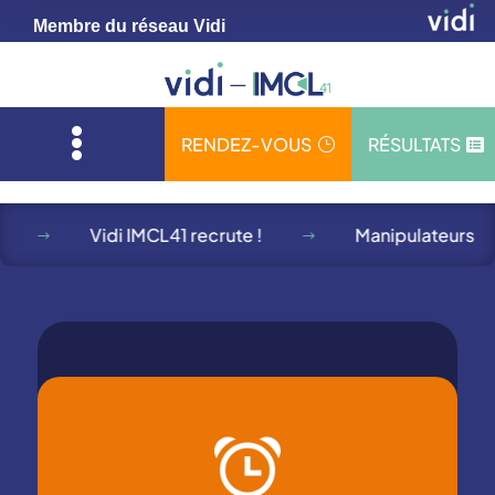
Membre du réseau Vidi

RENDEZ-VOUS
RÉSULTATS
}

Vidi IMCL41 recrute !
Manipulateurs
$
$