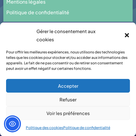
Mentions légales
Politique de confidentialité
Gérer le consentement aux
cookies
Imaginé & réalisé par
Pour offrir les meilleures expériences, nous utilisons des technologies
Peal Medical
by
Peal Solutions
telles que les cookies pour stocker et/ou accéder aux informations des
appareils. Le fait de ne pas consentir ou de retirer son consentement
peut avoir un effet négatif sur certaines fonctions.
Accepter
Refuser
Voir les préférences
Politique des cookies
Politique de confidentialité