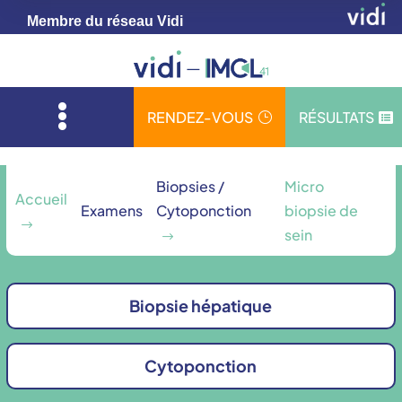
Membre du réseau Vidi

RENDEZ-VOUS
RÉSULTATS
}

Biopsies /
Micro
Accueil
Examens
Cytoponction
biopsie de
$
sein
$
Biopsie hépatique
Cytoponction