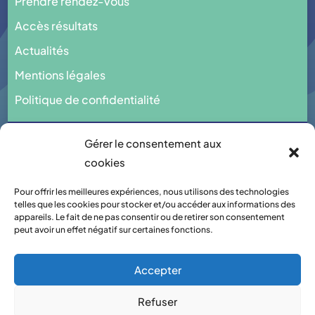
Prendre rendez-vous
Accès résultats
Actualités
Mentions légales
Politique de confidentialité
Gérer le consentement aux
cookies
Imaginé & réalisé par
Pour offrir les meilleures expériences, nous utilisons des technologies
Peal Medical
by
Peal Solutions
telles que les cookies pour stocker et/ou accéder aux informations des
appareils. Le fait de ne pas consentir ou de retirer son consentement
peut avoir un effet négatif sur certaines fonctions.
Accepter
Refuser