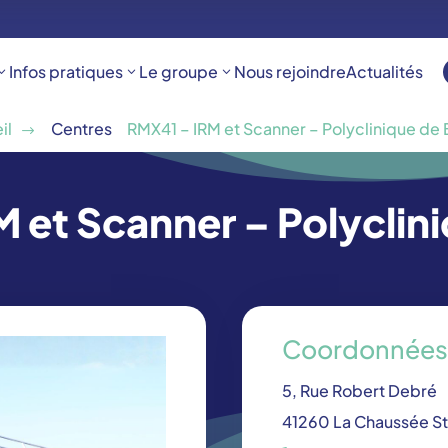
Infos pratiques
Le groupe
Nous rejoindre
Actualités
il
Centres
RMX41 – IRM et Scanner – Polyclinique de 
$
 et Scanner – Polyclini
Coordonnée
5, Rue Robert Debré
41260 La Chaussée St