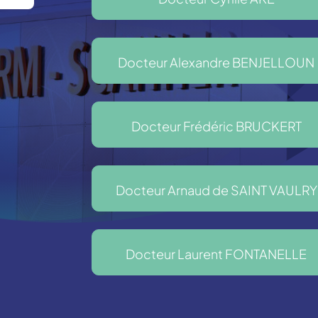
Docteur Alexandre BENJELLOUN
Docteur Frédéric BRUCKERT
Docteur Arnaud de SAINT VAULRY
Docteur Laurent FONTANELLE