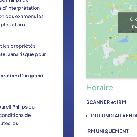
 d’interprétation
ion des examens les
Cli
ples et aux
ma
nt les propriétés
te, sans risque pour
loration d’un grand
Horaire
SCANNER et IRM
pareil
Philips
qui
conditions de
DU LUNDI AU VENDR
utes les
IRM UNIQUEMENT