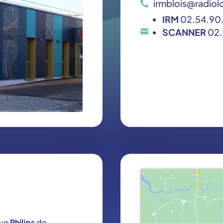
irmblois@radiolo
IRM
02.54.90
SCANNER
02.
que
Philips
de