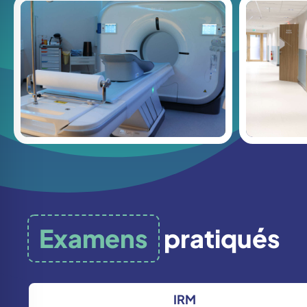
Examens
pratiqués
IRM