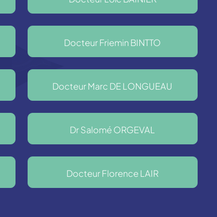
Docteur Friemin BINTTO
Docteur Marc DE LONGUEAU
Dr Salomé ORGEVAL
Docteur Florence LAIR