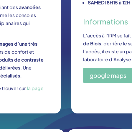
SAMEDI 8H15 à 12H 
ciant des
avancées
me les consoles
Informations
iplanaires qui
L’accès à l’IRM se fait
de Blois
, derrière le 
mages d’une très
l’accès, il existe un p
ns de confort et
laboratoire d’Analyse
oduits de contraste
délivrées
. Une
google maps
écialisés.
e trouver sur
la page