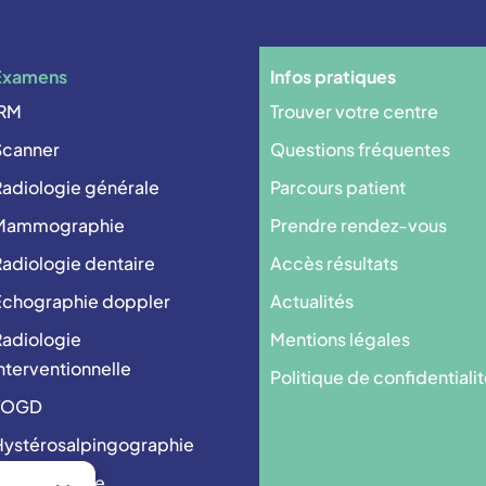
Examens
Infos pratiques
IRM
Trouver votre centre
Scanner
Questions fréquentes
adiologie générale
Parcours patient
Mammographie
Prendre rendez-vous
adiologie dentaire
Accès résultats
Echographie doppler
Actualités
adiologie
Mentions légales
nterventionnelle
Politique de confidentiali
TOGD
ystérosalpingographie
Cystographie