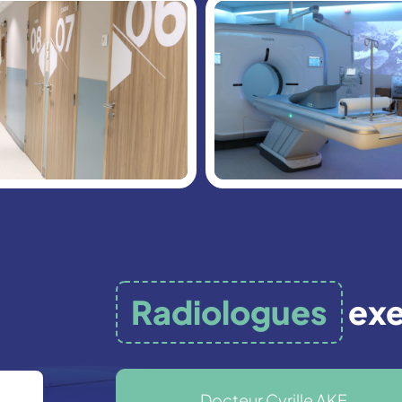
Radiologues
exe
Docteur Cyrille AKE