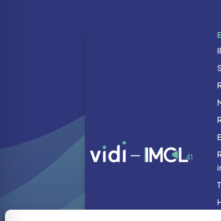
R
R
R
i
H