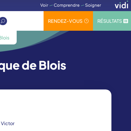
RENDEZ-VOUS
RÉSULTATS
}

U
Blois
que de Blois
s
 Victor