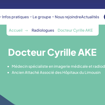
Infos pratiques
Le groupe
Nous rejoindre
Actualités
Accueil
Radiologues
Docteur Cyrille AKE
$
Docteur Cyrille AKE
Médecin spécialiste en imagerie médicale et radiod
Ancien Attaché Associé des Hôpitaux du Limousin