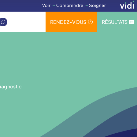
RENDEZ-VOUS
RÉSULTATS
}

U
iagnostic