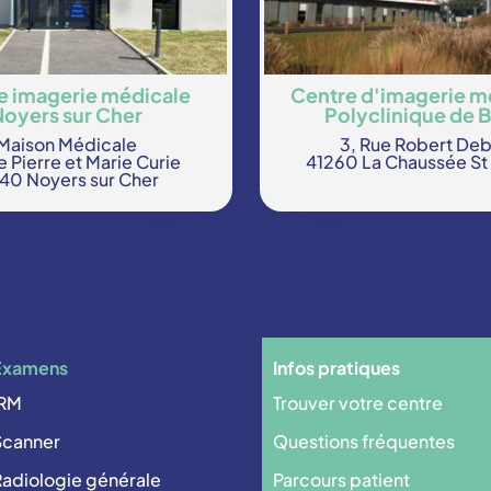
e imagerie médicale
Centre d'imagerie m
Noyers sur Cher
Polyclinique de B
Maison Médicale
3, Rue Robert De
e Pierre et Marie Curie
41260 La Chaussée St 
140 Noyers sur Cher
Examens
Infos pratiques
IRM
Trouver votre centre
Scanner
Questions fréquentes
adiologie générale
Parcours patient