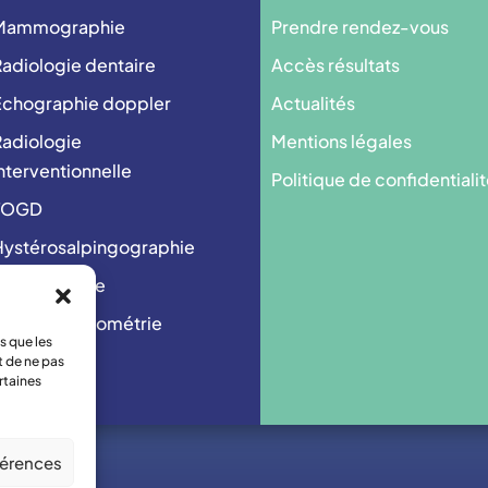
Mammographie
Prendre rendez-vous
adiologie dentaire
Accès résultats
Echographie doppler
Actualités
adiologie
Mentions légales
nterventionnelle
Politique de confidentiali
TOGD
ystérosalpingographie
Cystographie
Ostéodensitométrie
s que les
t de ne pas
rtaines
férences