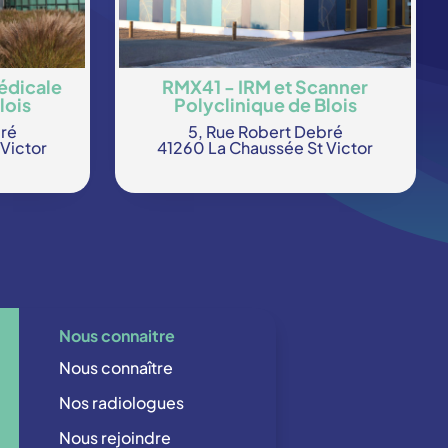
édicale
RMX41 - IRM et Scanner
lois
Polyclinique de Blois
bré
5, Rue Robert Debré
Victor
41260 La Chaussée St Victor
Nous connaitre
Nous connaître
Nos radiologues
Nous rejoindre